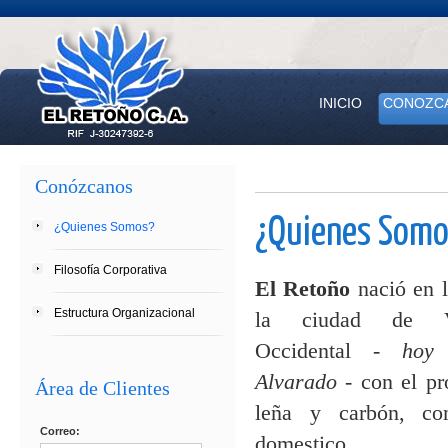
INICIO
CONOZC
Conózcanos
¿Quienes Somo
¿Quienes Somos?
Filosofía Corporativa
El Retoño
nació en l
Estructura Organizacional
la ciudad de Va
Occidental -
hoy 
Alvarado
- con el pr
Área de Clientes
leña y carbón, co
Correo:
domestico.